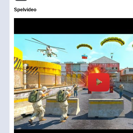
Spelvideo