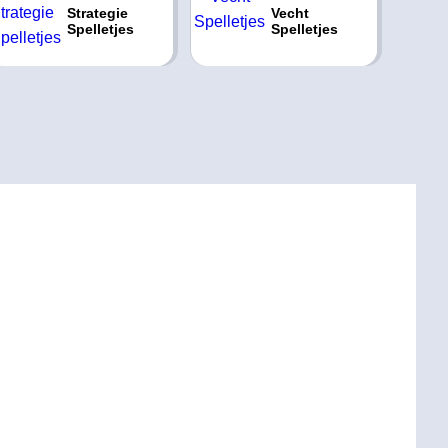
Strategie
Vecht
Spelletjes
Spelletjes