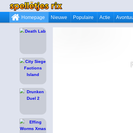
Homepage
Nieuwe
Populaire
Actie
Avontuu