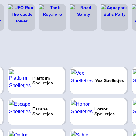
Platform
Vex Spelletjes
Spelletjes
Escape
Horror
Spelletjes
Spelletjes