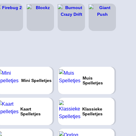
Muis
Mini Spelletjes
Spelletjes
Kaart
Klassieke
Spelletjes
Spelletjes