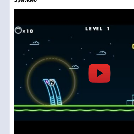
Spelvideo