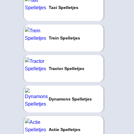
Taxi Spelletjes
Trein Spelletjes
Tractor Spelletjes
Dynamons Spelletjes
Actie Spelletjes