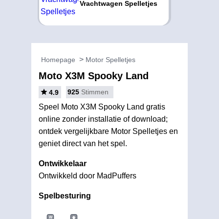
Vrachtwagen Spelletjes
Homepage
Motor Spelletjes
Moto X3M Spooky Land
925
Stimmen
4.9
Speel Moto X3M Spooky Land gratis
online zonder installatie of download;
ontdek vergelijkbare Motor Spelletjes en
geniet direct van het spel.
Ontwikkelaar
Ontwikkeld door MadPuffers
Spelbesturing
W