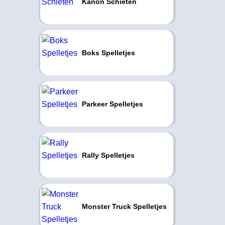
Kanon Schieten
Boks Spelletjes
Parkeer Spelletjes
Rally Spelletjes
Monster Truck Spelletjes