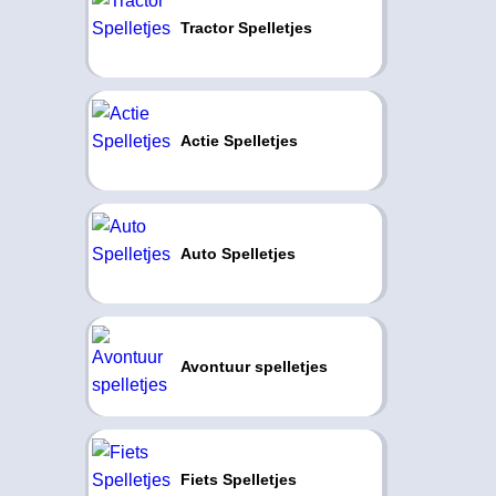
Tractor Spelletjes
Actie Spelletjes
Auto Spelletjes
Avontuur spelletjes
Fiets Spelletjes