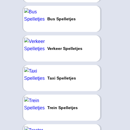
Bus Spelletjes
Verkeer Spelletjes
Taxi Spelletjes
Trein Spelletjes