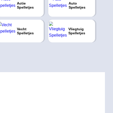
Actie
Auto
Spelletjes
Spelletjes
Vecht
Vliegtuig
Spelletjes
Spelletjes