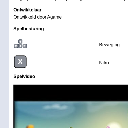
Ontwikkelaar
Ontwikkeld door Agame
Spelbesturing
Beweging
X
Nitro
Spelvideo