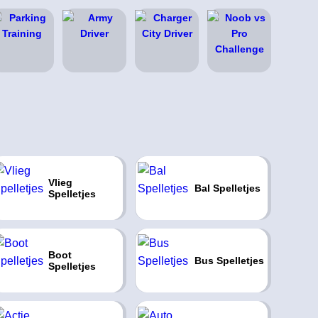
Vlieg
Bal Spelletjes
Spelletjes
Boot
Bus Spelletjes
Spelletjes