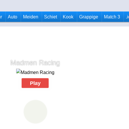
r
Auto
Meiden
Schiet
Kook
Grappige
Match 3
.
Madmen Racing
Play