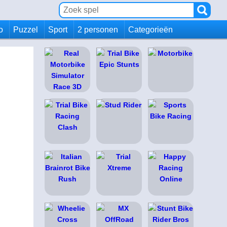
io
Puzzel
Sport
2 personen
Categorieën