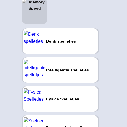
Denk spelletjes
Intelligentie spelletjes
Fysica Spelletjes