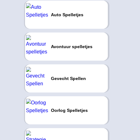
Auto Spelletjes
Avontuur spelletjes
Gevecht Spellen
Oorlog Spelletjes