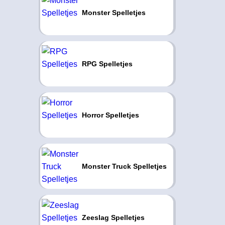
Monster Spelletjes
RPG Spelletjes
Horror Spelletjes
Monster Truck Spelletjes
Zeeslag Spelletjes