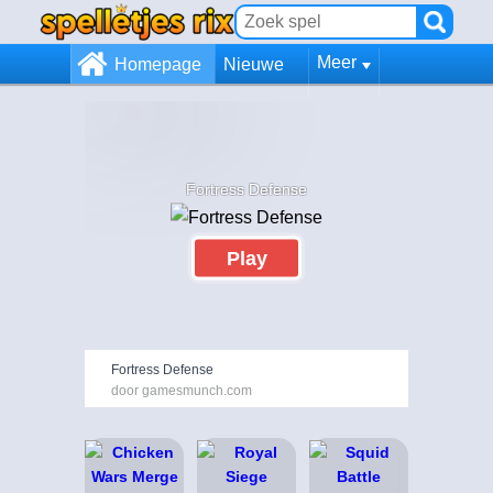
Meer
Homepage
Nieuwe
Fortress Defense
Play
Fortress Defense
door gamesmunch.com