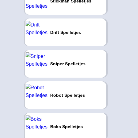
Stickman Spelletjes
Drift Spelletjes
Sniper Spelletjes
Robot Spelletjes
Boks Spelletjes