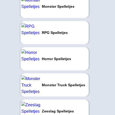
Monster Spelletjes
RPG Spelletjes
Horror Spelletjes
Monster Truck Spelletjes
Zeeslag Spelletjes