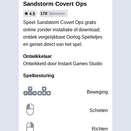
Sandstorm Covert Ops
170
Stimmen
4.5
Speel Sandstorm Covert Ops gratis
online zonder installatie of download;
ontdek vergelijkbare Oorlog Spelletjes
en geniet direct van het spel.
Ontwikkelaar
Ontwikkeld door Instant Games Studio
Spelbesturing
W
Beweging
A
S
D
Schieten
Richten