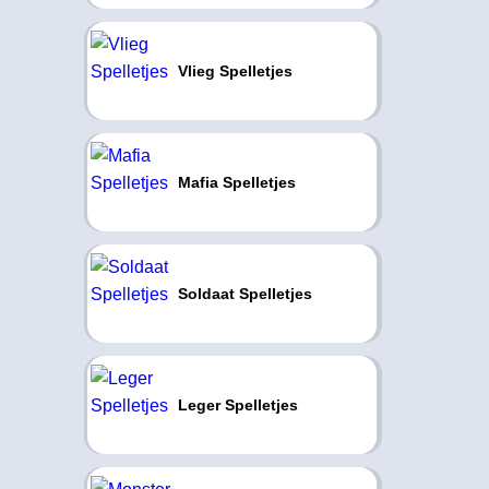
Vlieg Spelletjes
Mafia Spelletjes
Soldaat Spelletjes
Leger Spelletjes