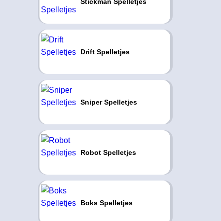
Stickman Spelletjes
Drift Spelletjes
Sniper Spelletjes
Robot Spelletjes
Boks Spelletjes