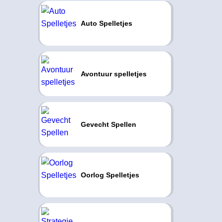
Auto Spelletjes
Avontuur spelletjes
Gevecht Spellen
Oorlog Spelletjes