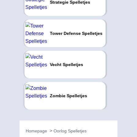
Strategie Spelletjes
Tower Defense Spelletjes
Vecht Spelletjes
Zombie Spelletjes
Homepage
Oorlog Spelletjes