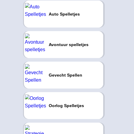
Auto Spelletjes
Avontuur spelletjes
Gevecht Spellen
Oorlog Spelletjes