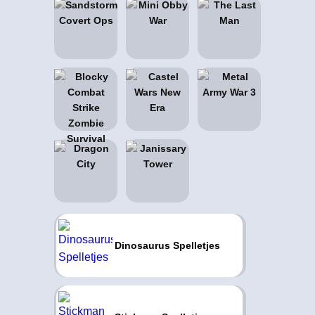
Dinosaurus Spelletjes