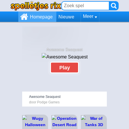
Meer
Homepage
Nieuwe
Awesome Seaquest
Play
Awesome Seaquest
door Podge Games