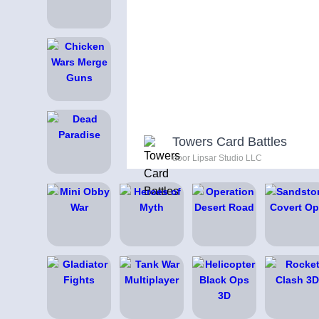
Towers Card Battles
door Lipsar Studio LLC