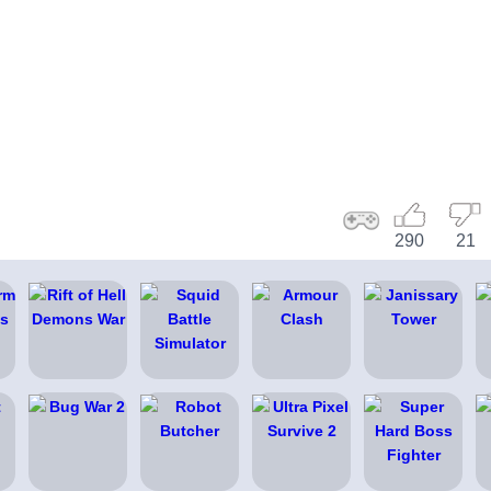
290
21