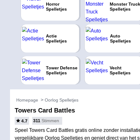
Horror
Monster Truc
Spelletjes
Spelletjes
Actie
Auto
Spelletjes
Spelletjes
Tower Defense
Vecht
Spelletjes
Spelletjes
Homepage
Oorlog Spelletjes
Towers Card Battles
311
Stimmen
4.7
Speel Towers Card Battles gratis online zonder installat
vergelijkbare Oorlog Spelletjes en geniet direct van het s