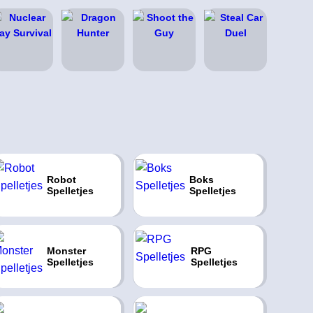
Robot
Boks
Spelletjes
Spelletjes
Monster
RPG
Spelletjes
Spelletjes