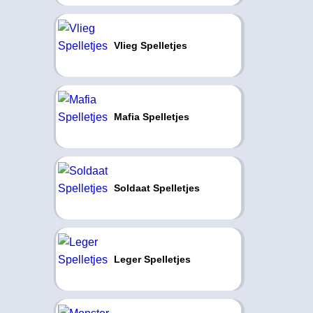
Vlieg Spelletjes
Mafia Spelletjes
Soldaat Spelletjes
Leger Spelletjes