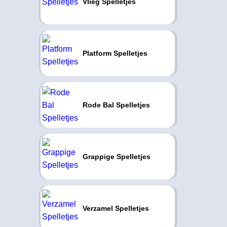
Vlieg Spelletjes
Platform Spelletjes
Rode Bal Spelletjes
Grappige Spelletjes
Verzamel Spelletjes