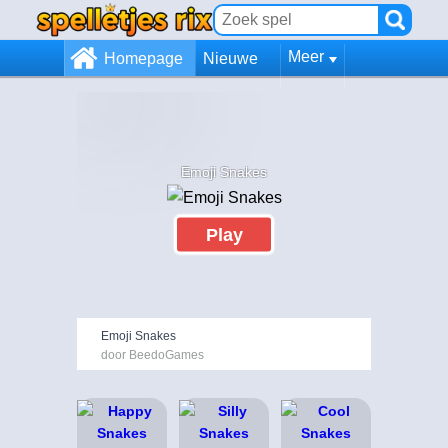
Meer
Homepage
Nieuwe
Emoji Snakes
Play
Emoji Snakes
door BeedoGames