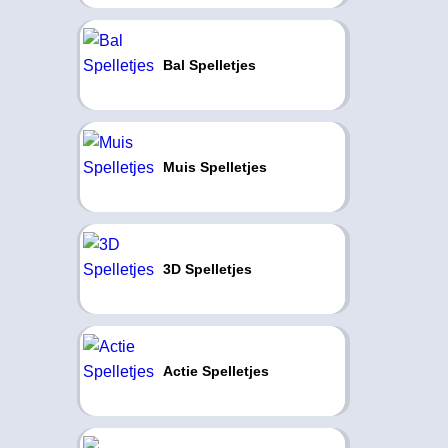
Bal Spelletjes
Muis Spelletjes
3D Spelletjes
Actie Spelletjes