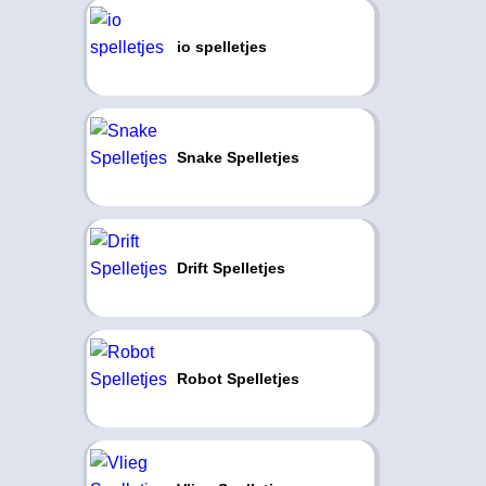
io spelletjes
Snake Spelletjes
Drift Spelletjes
Robot Spelletjes