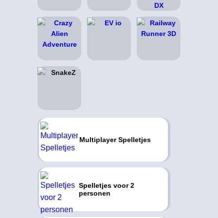
Multiplayer Spelletjes
Spelletjes voor 2
personen