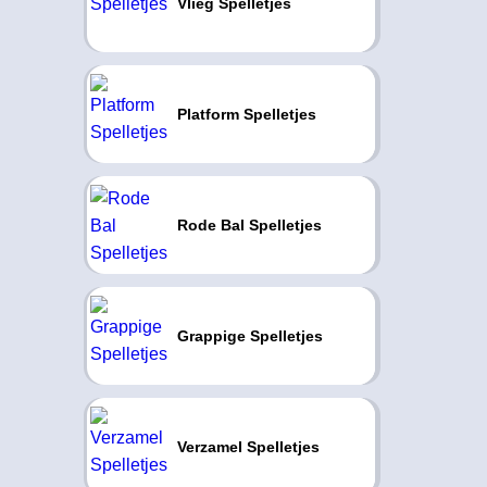
Vlieg Spelletjes
Platform Spelletjes
Rode Bal Spelletjes
Grappige Spelletjes
Verzamel Spelletjes