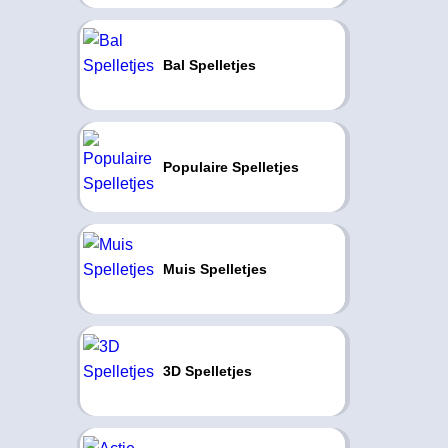
Bal Spelletjes
Populaire Spelletjes
Muis Spelletjes
3D Spelletjes