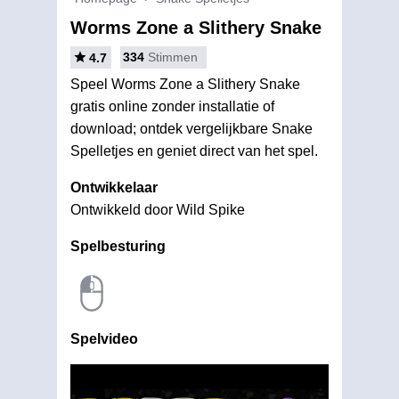
Worms Zone a Slithery Snake
334
Stimmen
4.7
Speel Worms Zone a Slithery Snake
gratis online zonder installatie of
download; ontdek vergelijkbare Snake
Spelletjes en geniet direct van het spel.
Ontwikkelaar
Ontwikkeld door Wild Spike
Spelbesturing
Spelvideo