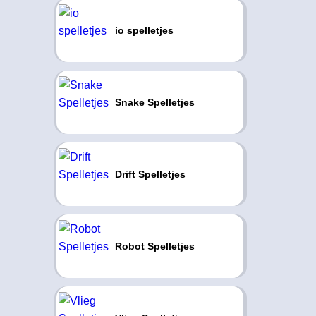
io spelletjes
Snake Spelletjes
Drift Spelletjes
Robot Spelletjes