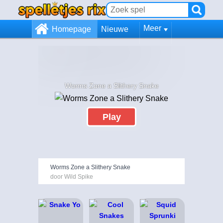
Meer
Homepage
Nieuwe
Worms Zone a Slithery Snake
Play
Worms Zone a Slithery Snake
door Wild Spike