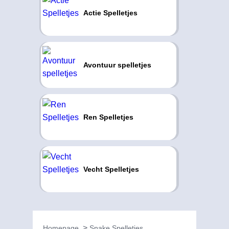
Actie Spelletjes
Avontuur spelletjes
Ren Spelletjes
Vecht Spelletjes
Homepage
Snake Spelletjes