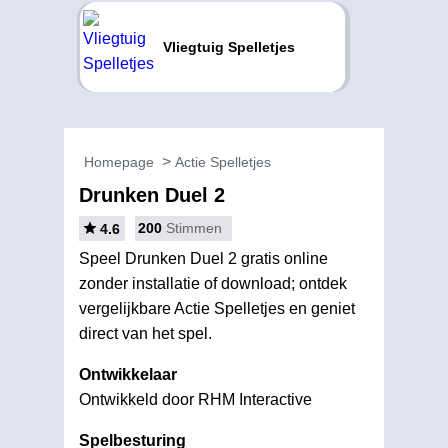
Vliegtuig Spelletjes
Homepage
Actie Spelletjes
Drunken Duel 2
200
Stimmen
4.6
Speel Drunken Duel 2 gratis online
zonder installatie of download; ontdek
vergelijkbare Actie Spelletjes en geniet
direct van het spel.
Ontwikkelaar
Ontwikkeld door RHM Interactive
Spelbesturing