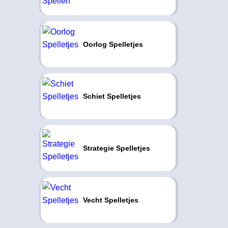
Oorlog Spelletjes
Schiet Spelletjes
Strategie Spelletjes
Vecht Spelletjes