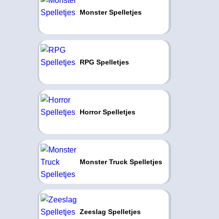
Monster Spelletjes
RPG Spelletjes
Horror Spelletjes
Monster Truck Spelletjes
Zeeslag Spelletjes