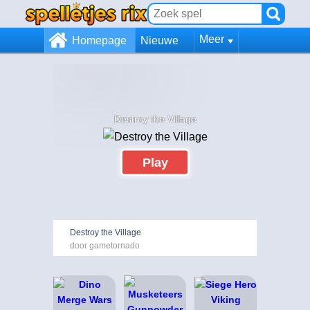
Meer
Homepage
Nieuwe
Destroy the Village
Play
Destroy the Village
door gametornado