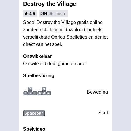
Destroy the Village
584
Stimmen
4.9
Speel Destroy the Village gratis online
zonder installatie of download; ontdek
vergelijkbare Oorlog Spelletjes en geniet
direct van het spel.
Ontwikkelaar
Ontwikkeld door gametornado
Spelbesturing
W
Beweging
A
S
D
Spacebar
Start
Spelvideo