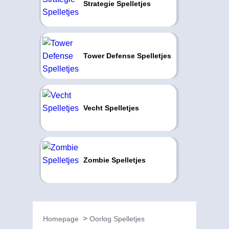
Strategie Spelletjes
Tower Defense Spelletjes
Vecht Spelletjes
Zombie Spelletjes
Homepage
Oorlog Spelletjes