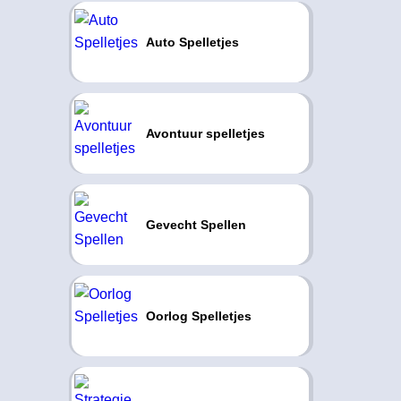
Auto Spelletjes
Avontuur spelletjes
Gevecht Spellen
Oorlog Spelletjes