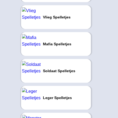
Vlieg Spelletjes
Mafia Spelletjes
Soldaat Spelletjes
Leger Spelletjes