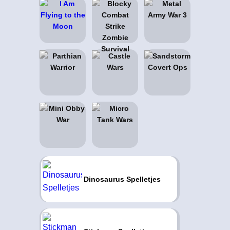
Dinosaurus Spelletjes