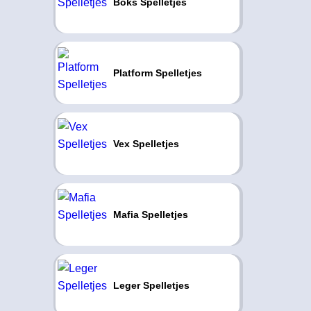
Boks Spelletjes
Platform Spelletjes
Vex Spelletjes
Mafia Spelletjes
Leger Spelletjes