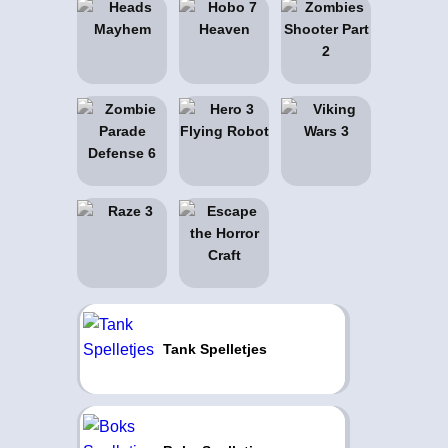
Tank Spelletjes