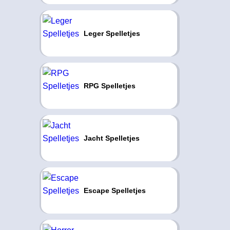
Leger Spelletjes
RPG Spelletjes
Jacht Spelletjes
Escape Spelletjes