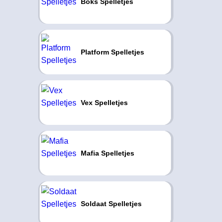
Boks Spelletjes
Platform Spelletjes
Vex Spelletjes
Mafia Spelletjes
Soldaat Spelletjes