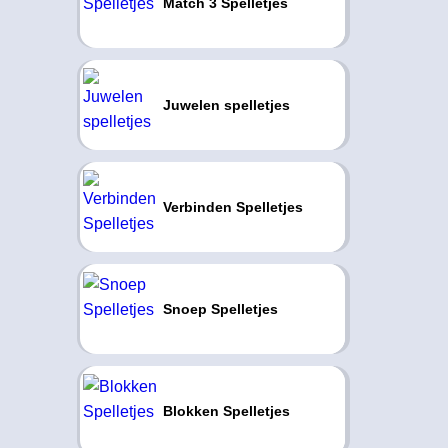
Match 3 Spelletjes
Juwelen spelletjes
Verbinden Spelletjes
Snoep Spelletjes
Blokken Spelletjes