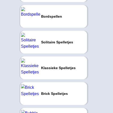
Bordspellen
Solitaire Spelletjes
Klassieke Spelletjes
Brick Spelletjes