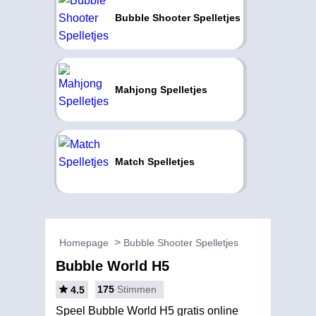
Bubble Shooter Spelletjes
Mahjong Spelletjes
Match Spelletjes
Homepage
Bubble Shooter Spelletjes
Bubble World H5
175
Stimmen
4.5
Speel Bubble World H5 gratis online