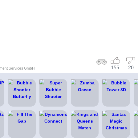
155
20
nment Services GmbH