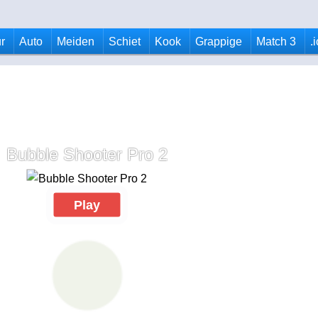
r
Auto
Meiden
Schiet
Kook
Grappige
Match 3
.
Bubble Shooter Pro 2
Play