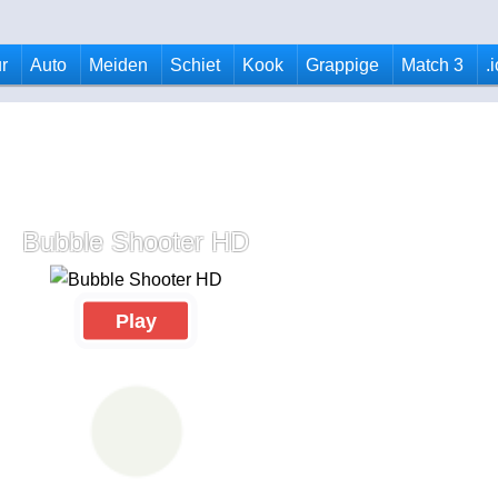
r
Auto
Meiden
Schiet
Kook
Grappige
Match 3
.
Bubble Shooter HD
Play