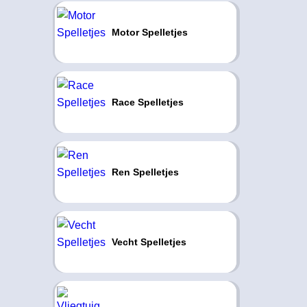
Motor Spelletjes
Race Spelletjes
Ren Spelletjes
Vecht Spelletjes