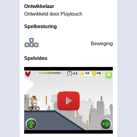
Ontwikkelaar
Ontwikkeld door Playtouch
Spelbesturing
Beweging
Spelvideo