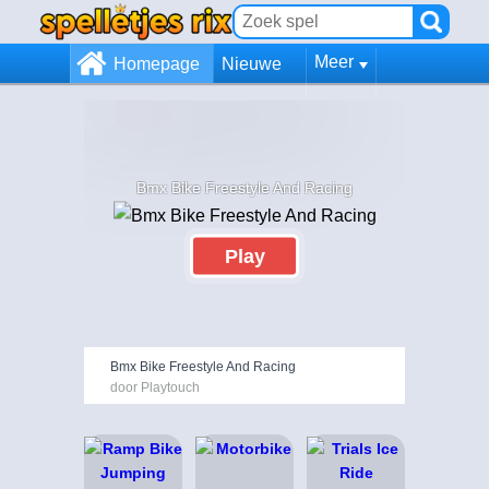
Meer
Homepage
Nieuwe
Bmx Bike Freestyle And Racing
Play
Bmx Bike Freestyle And Racing
door Playtouch