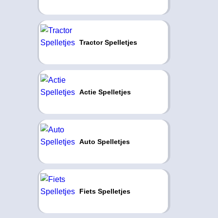
Tractor Spelletjes
Actie Spelletjes
Auto Spelletjes
Fiets Spelletjes