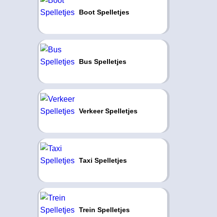
Boot Spelletjes
Bus Spelletjes
Verkeer Spelletjes
Taxi Spelletjes
Trein Spelletjes