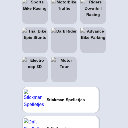
Stickman Spelletjes