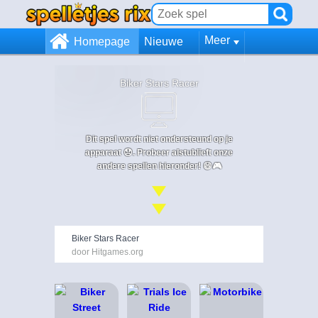
Meer
Homepage
Nieuwe
Biker Stars Racer
Dit spel wordt niet ondersteund op je
apparaat 😞. Probeer alstublieft onze
andere spellen hieronder! 😄🎮
Biker Stars Racer
door Hitgames.org