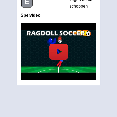
E
schoppen
Spelvideo