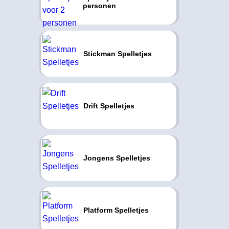
personen
Stickman Spelletjes
Drift Spelletjes
Jongens Spelletjes
Platform Spelletjes