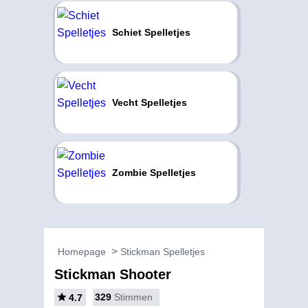
Schiet Spelletjes
Vecht Spelletjes
Zombie Spelletjes
Homepage
Stickman Spelletjes
Stickman Shooter
329
Stimmen
4.7