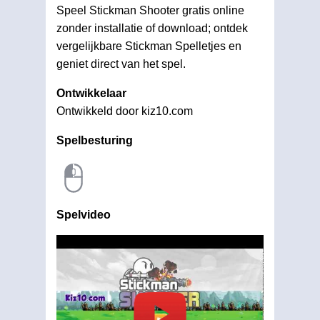
Speel Stickman Shooter gratis online
zonder installatie of download; ontdek
vergelijkbare Stickman Spelletjes en
geniet direct van het spel.
Ontwikkelaar
Ontwikkeld door kiz10.com
Spelbesturing
Spelvideo