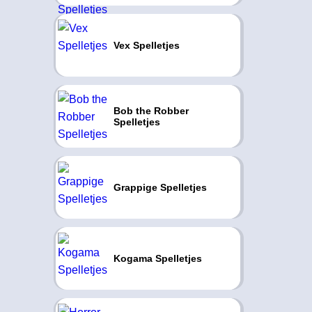
Vex Spelletjes
Bob the Robber
Spelletjes
Grappige Spelletjes
Kogama Spelletjes