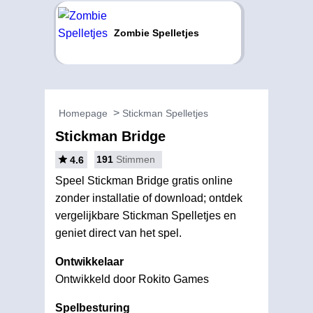
Zombie Spelletjes
Homepage
Stickman Spelletjes
Stickman Bridge
191
Stimmen
4.6
Speel Stickman Bridge gratis online
zonder installatie of download; ontdek
vergelijkbare Stickman Spelletjes en
geniet direct van het spel.
Ontwikkelaar
Ontwikkeld door Rokito Games
Spelbesturing