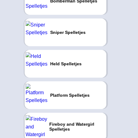
Bomberman Spelletjes
Sniper Spelletjes
Held Spelletjes
Platform Spelletjes
Fireboy and Watergirl
Spelletjes