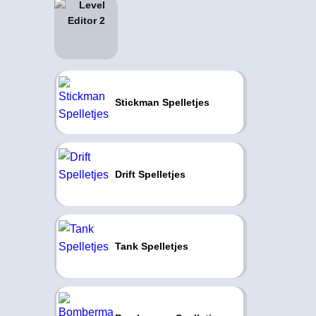
Stickman Spelletjes
Drift Spelletjes
Tank Spelletjes