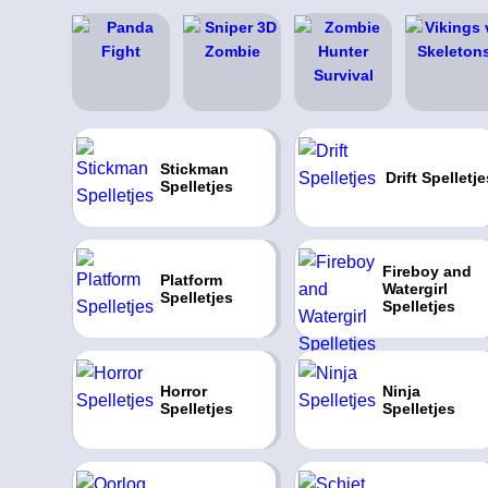
Stickman
Drift Spelletje
Spelletjes
Fireboy and
Platform
Watergirl
Spelletjes
Spelletjes
Horror
Ninja
Spelletjes
Spelletjes