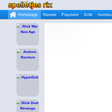
Homepage
Nieuwe
Populaire
Actie
Avontuu