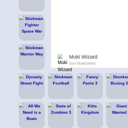
Muki Wizard
door MukiGames