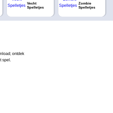
Vecht
Zombie
Spelletjes
Spelletjes
wnload; ontdek
t spel.