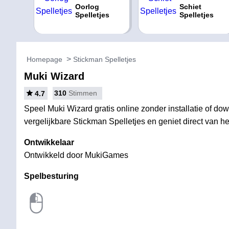
Oorlog
Schiet
Spelletjes
Spelletjes
Homepage
Stickman Spelletjes
Muki Wizard
310
Stimmen
4.7
Speel Muki Wizard gratis online zonder installatie of do
vergelijkbare Stickman Spelletjes en geniet direct van he
Ontwikkelaar
Ontwikkeld door MukiGames
Spelbesturing