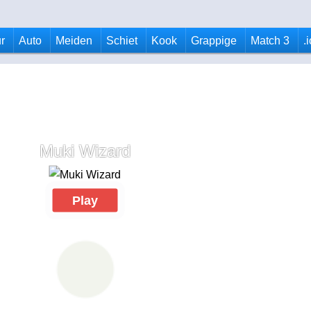
r
Auto
Meiden
Schiet
Kook
Grappige
Match 3
.
Muki Wizard
Play