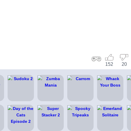
152
20