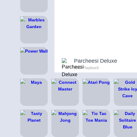
Parcheesi Deluxe
door Playtouch