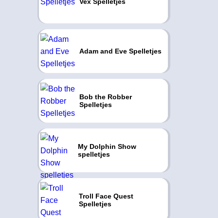
Vex Spelletjes
Adam and Eve Spelletjes
Bob the Robber
Spelletjes
My Dolphin Show
spelletjes
Troll Face Quest
Spelletjes