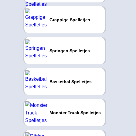
Grappige Spelletjes
Springen Spelletjes
Basketbal Spelletjes
Monster Truck Spelletjes