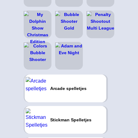
Arcade spelletjes
Stickman Spelletjes