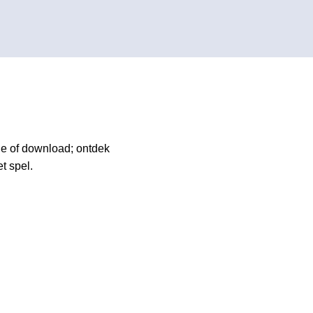
ie of download; ontdek
t spel.