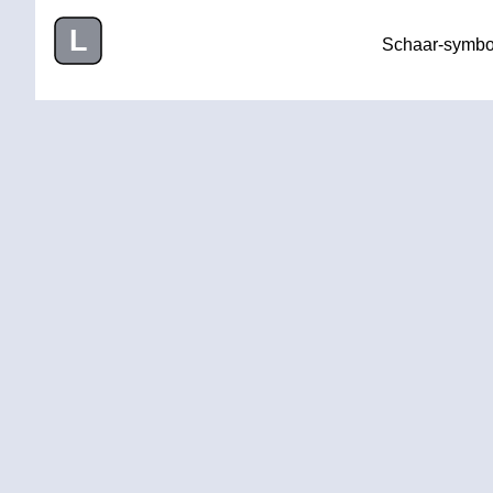
L
Schaar-symbo