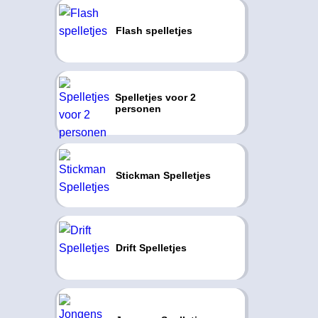
Flash spelletjes
Spelletjes voor 2
personen
Stickman Spelletjes
Drift Spelletjes