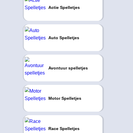
Actie Spelletjes
Auto Spelletjes
Avontuur spelletjes
Motor Spelletjes
Race Spelletjes