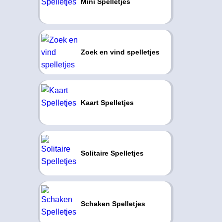
Mini Spelletjes
Zoek en vind spelletjes
Kaart Spelletjes
Solitaire Spelletjes
Schaken Spelletjes