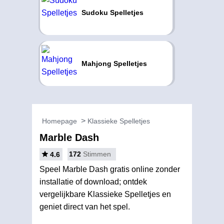
Sudoku Spelletjes
Mahjong Spelletjes
Homepage
Klassieke Spelletjes
Marble Dash
172
Stimmen
4.6
Speel Marble Dash gratis online zonder
installatie of download; ontdek
vergelijkbare Klassieke Spelletjes en
geniet direct van het spel.