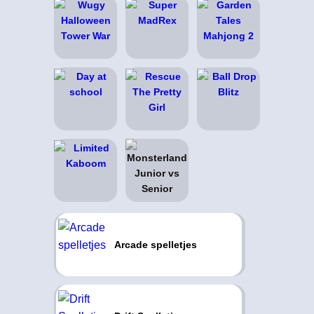
Arcade spelletjes