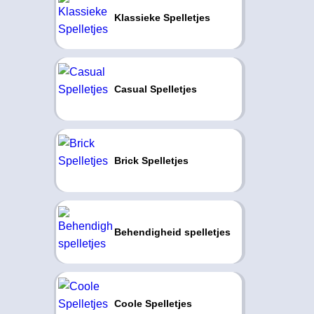
Klassieke Spelletjes
Casual Spelletjes
Brick Spelletjes
Behendigheid spelletjes
Coole Spelletjes