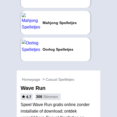
Mahjong Spelletjes
Oorlog Spelletjes
Homepage
Casual Spelletjes
Wave Run
306
Stimmen
4.7
Speel Wave Run gratis online zonder
installatie of download; ontdek