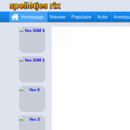
Homepage
Nieuwe
Populaire
Actie
Avontuu