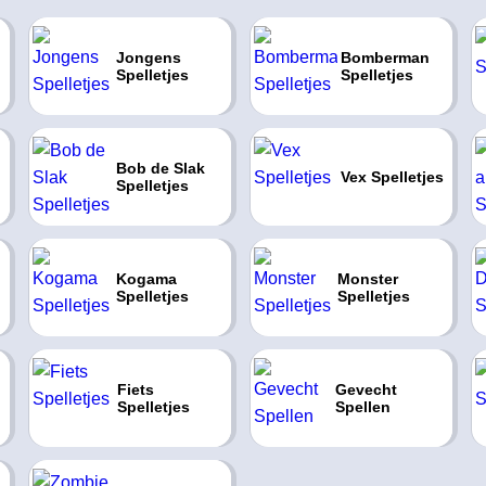
Jongens
Bomberman
Spelletjes
Spelletjes
Bob de Slak
Vex Spelletjes
Spelletjes
Kogama
Monster
Spelletjes
Spelletjes
Fiets
Gevecht
Spelletjes
Spellen