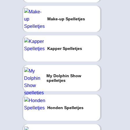
Make-up Spelletjes
Kapper Spelletjes
My Dolphin Show
spelletjes
Honden Spelletjes