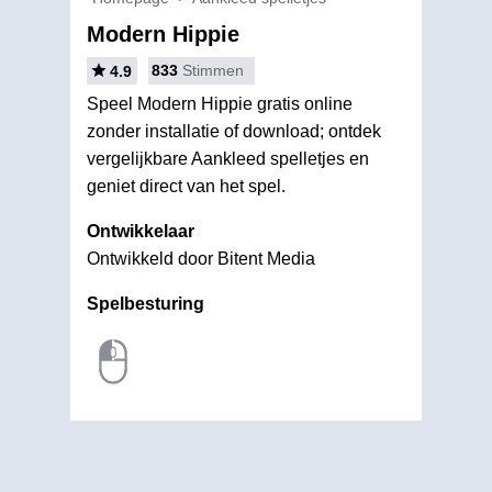
Modern Hippie
833
Stimmen
4.9
Speel Modern Hippie gratis online
zonder installatie of download; ontdek
vergelijkbare Aankleed spelletjes en
geniet direct van het spel.
Ontwikkelaar
Ontwikkeld door Bitent Media
Spelbesturing