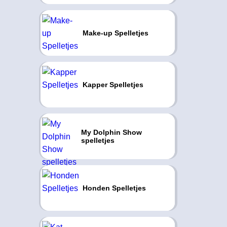
Make-up Spelletjes
Kapper Spelletjes
My Dolphin Show
spelletjes
Honden Spelletjes