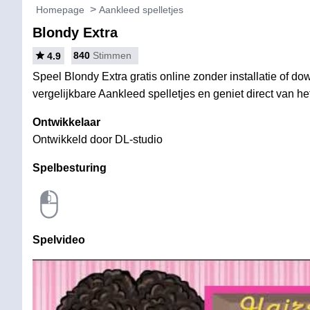
Homepage
Aankleed spelletjes
Blondy Extra
840
Stimmen
4.9
Speel Blondy Extra gratis online zonder installatie of d
vergelijkbare Aankleed spelletjes en geniet direct van het
Ontwikkelaar
Ontwikkeld door DL-studio
Spelbesturing
Spelvideo