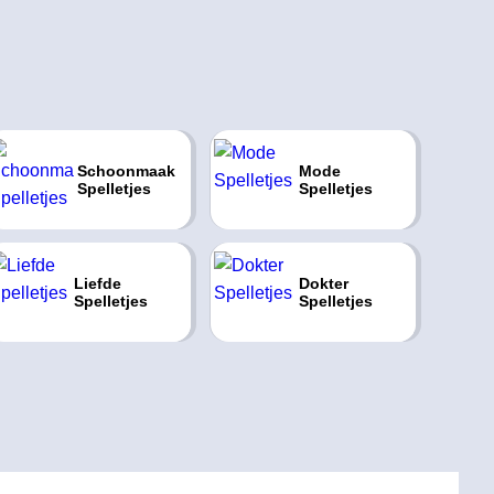
Schoonmaak
Mode
Spelletjes
Spelletjes
Liefde
Dokter
Spelletjes
Spelletjes