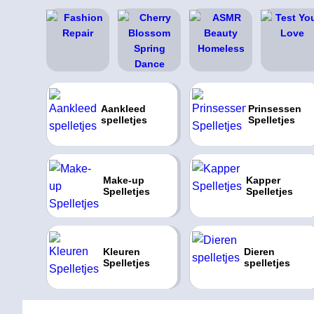
Aankleed
Prinsessen
spelletjes
Spelletjes
Make-up
Kapper
Spelletjes
Spelletjes
Kleuren
Dieren
Spelletjes
spelletjes