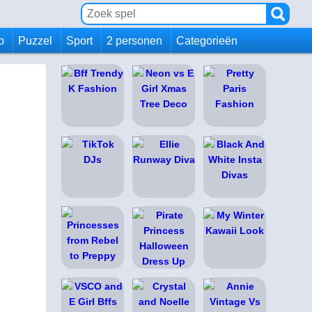
io
Puzzel
Sport
2 personen
Categorieën