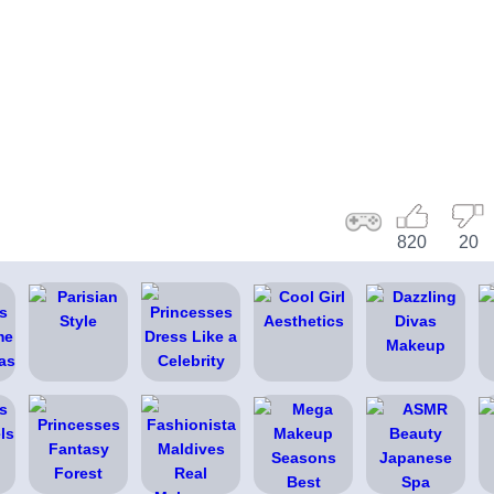
820
20