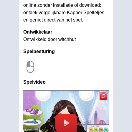
online zonder installatie of download;
ontdek vergelijkbare Kapper Spelletjes
en geniet direct van het spel.
Ontwikkelaar
Ontwikkeld door witchhut
Spelbesturing
Spelvideo