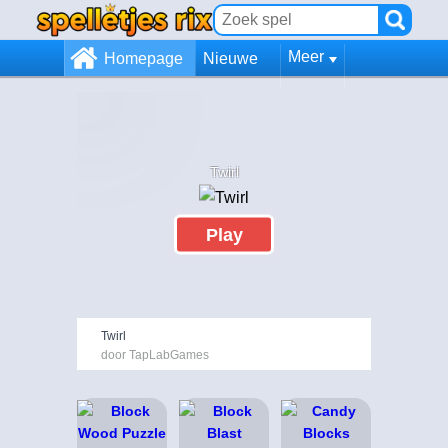
Meer
Homepage
Nieuwe
Twirl
Play
Twirl
door TapLabGames