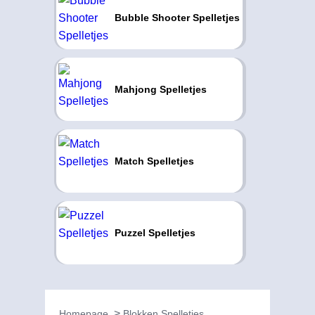
Bubble Shooter Spelletjes
Mahjong Spelletjes
Match Spelletjes
Puzzel Spelletjes
Homepage
Blokken Spelletjes