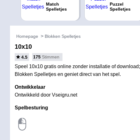
Match
Puzzel
Spelletjes
Spelletjes
Homepage
Blokken Spelletjes
10x10
175
Stimmen
4.5
Speel 10x10 gratis online zonder installatie of download
Blokken Spelletjes en geniet direct van het spel.
Ontwikkelaar
Ontwikkeld door Vseigru.net
Spelbesturing