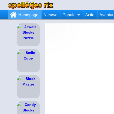
Homepage
Nieuwe
Populaire
Actie
Avontuu