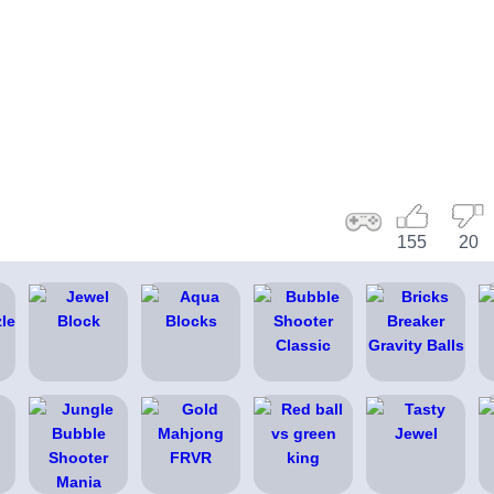
155
20