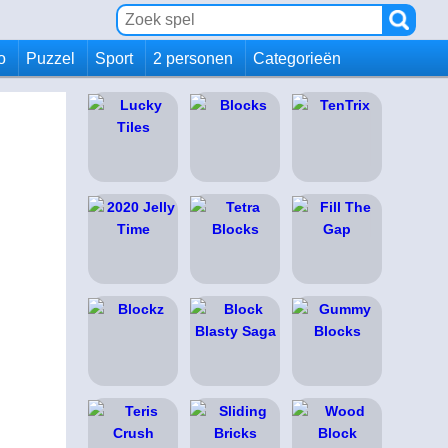
io
Puzzel
Sport
2 personen
Categorieën