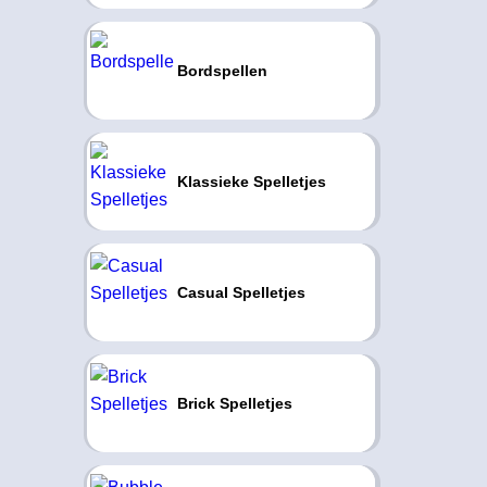
Bordspellen
Klassieke Spelletjes
Casual Spelletjes
Brick Spelletjes