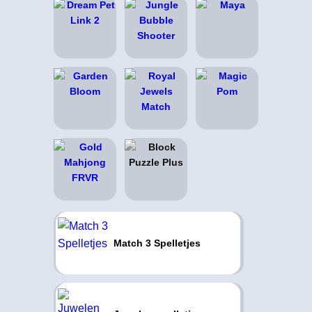
Match 3 Spelletjes