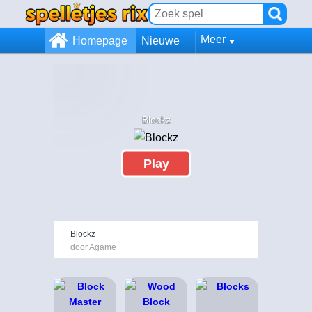
Meer
Homepage
Nieuwe
Blockz
Play
Blockz
door Agame