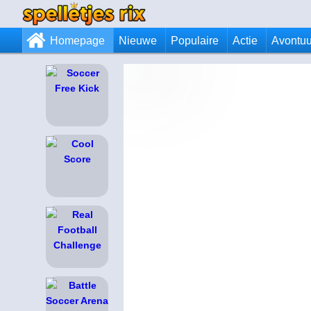
Homepage
Nieuwe
Populaire
Actie
Avontuu