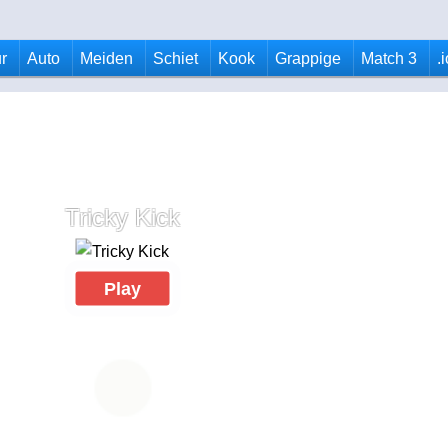
r
Auto
Meiden
Schiet
Kook
Grappige
Match 3
.
Tricky Kick
Play