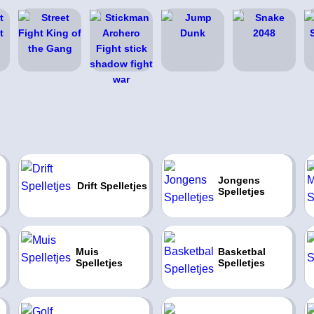
Jongens
Drift Spelletjes
Spelletjes
Muis
Basketbal
Spelletjes
Spelletjes