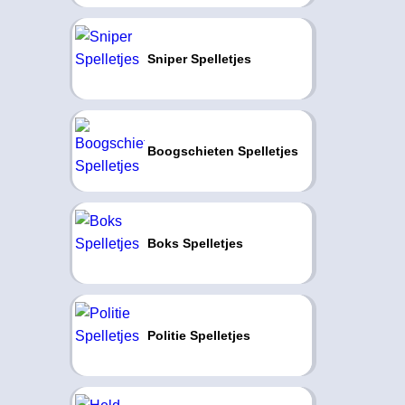
Sniper Spelletjes
Boogschieten Spelletjes
Boks Spelletjes
Politie Spelletjes