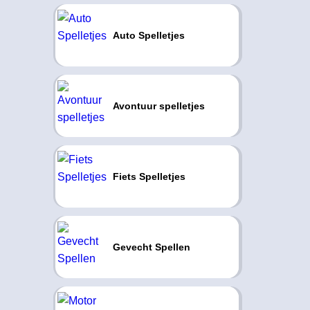
Auto Spelletjes
Avontuur spelletjes
Fiets Spelletjes
Gevecht Spellen