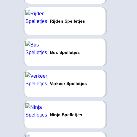
Rijden Spelletjes
Bus Spelletjes
Verkeer Spelletjes
Ninja Spelletjes