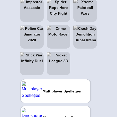
Multiplayer Spelletjes