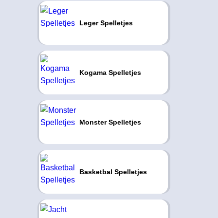
Leger Spelletjes
Kogama Spelletjes
Monster Spelletjes
Basketbal Spelletjes