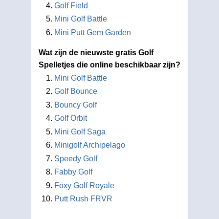
Golf Field
Mini Golf Battle
Mini Putt Gem Garden
Wat zijn de nieuwste gratis Golf
Spelletjes die online beschikbaar zijn?
Mini Golf Battle
Golf Bounce
Bouncy Golf
Golf Orbit
Mini Golf Saga
Minigolf Archipelago
Speedy Golf
Fabby Golf
Foxy Golf Royale
Putt Rush FRVR