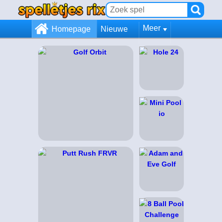
Meer
Homepage
Nieuwe