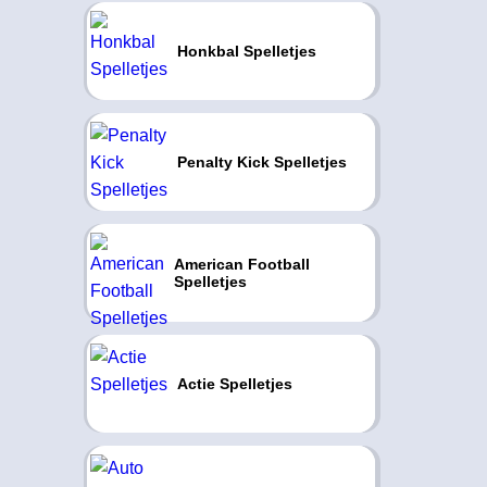
Honkbal Spelletjes
Penalty Kick Spelletjes
American Football
Spelletjes
Actie Spelletjes