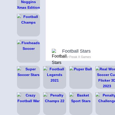
Football Stars
door Freak X Games