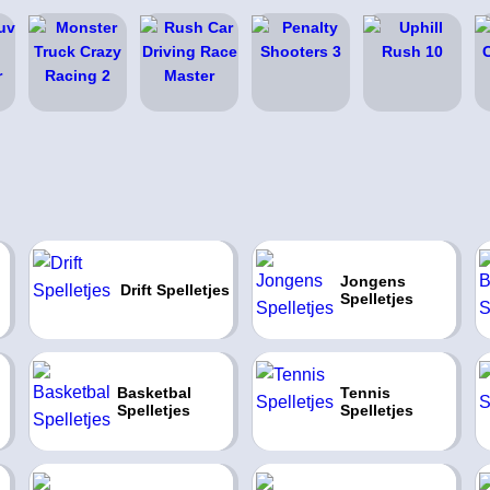
Jongens
Drift Spelletjes
Spelletjes
Basketbal
Tennis
Spelletjes
Spelletjes