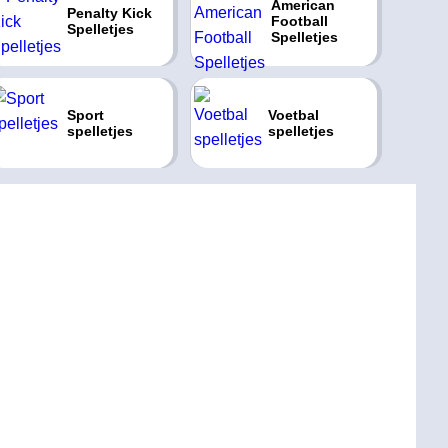
American
Penalty Kick
Football
Spelletjes
Spelletjes
Sport
Voetbal
spelletjes
spelletjes