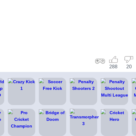
288
20