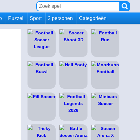
io
Puzzel
Sport
2 personen
Categorieën