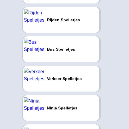
Rijden Spelletjes
Bus Spelletjes
Verkeer Spelletjes
Ninja Spelletjes