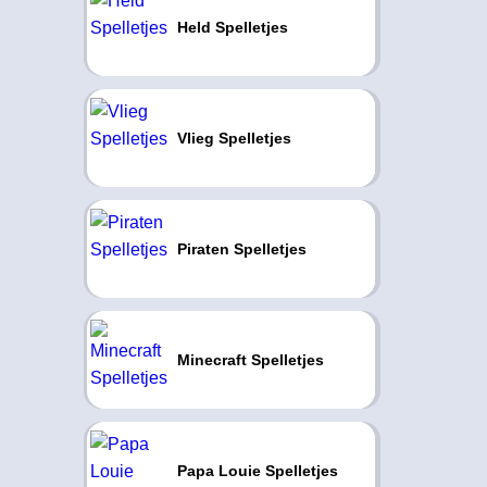
Held Spelletjes
Vlieg Spelletjes
Piraten Spelletjes
Minecraft Spelletjes
Papa Louie Spelletjes