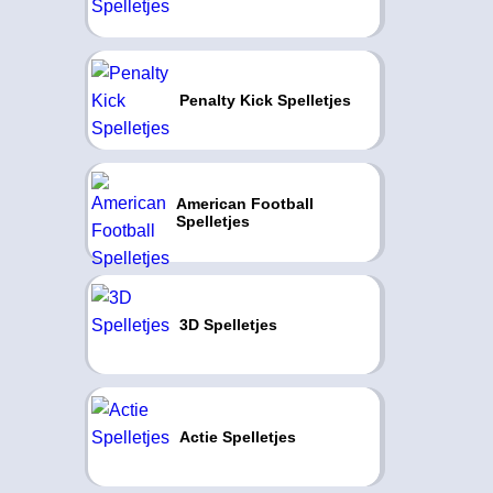
Penalty Kick Spelletjes
American Football
Spelletjes
3D Spelletjes
Actie Spelletjes