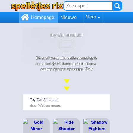
Meer
Homepage
Nieuwe
Toy Car Simulator
Dit spel wordt niet ondersteund op je
apparaat 😞. Probeer alstublieft onze
andere spellen hieronder! 😄🎮
Toy Car Simulator
door Webgameapp