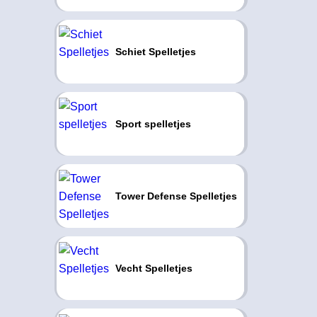
Schiet Spelletjes
Sport spelletjes
Tower Defense Spelletjes
Vecht Spelletjes