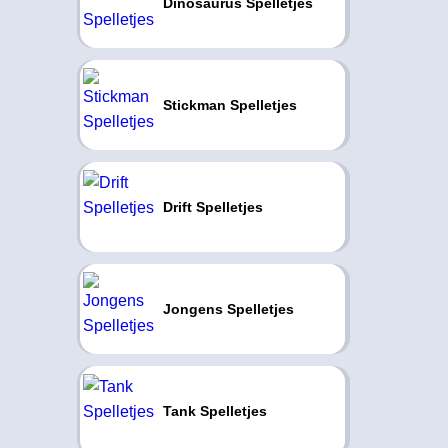
Dinosaurus Spelletjes
Stickman Spelletjes
Drift Spelletjes
Jongens Spelletjes
Tank Spelletjes