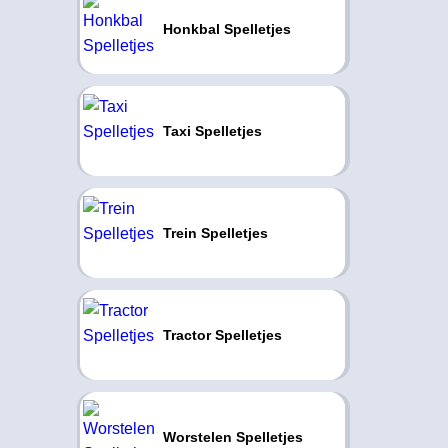
Honkbal Spelletjes
Taxi Spelletjes
Trein Spelletjes
Tractor Spelletjes
Worstelen Spelletjes